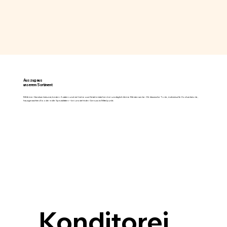
Auszug aus
unserem Sortiment
Mit feiner Handwerkskunst, besten Zutaten und viel Liebe zum Detail entstehen bei uns täglich kleine Meisterwerke. Ob klassische Torte, individuelle Hochzeitstorte,
hausgemachtes Eis oder edle Spezialitäten – bei uns steht der Genuss im Mittelpunkt.
Konditorei