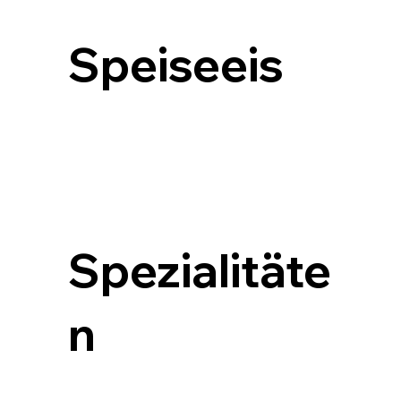
Speiseeis
Hausgemacht, ehrlich, erfrischend: Unser Eis wird 
täglich frisch zubereitet – mit natürlichen Zutaten 
und ganz ohne Kompromisse.
Spezialitäte
n
Ob handgerollte Pralinen oder saisonale 
Highlights – unsere Spezialitäten bringen feinen 