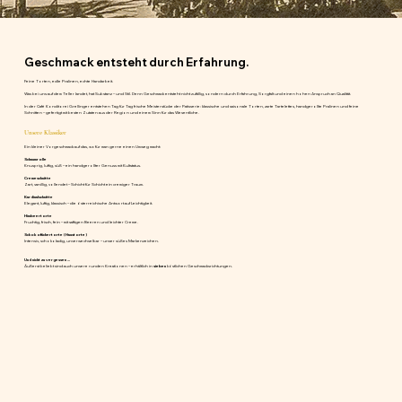
Geschmack entsteht durch Erfahrung.
Feine Torten, edle Pralinen, echte Handarbeit.
Was bei uns auf dem Teller landet, hat Substanz – und Stil. Denn Geschmack entsteht nicht zufällig, sondern durch Erfahrung, Sorgfalt und einen hohen Anspruch an Qualität.
In der Café Konditorei Grellinger entstehen Tag für Tag frische Meisterstücke der Patisserie: klassische und saisonale Torten, zarte Tartelettes, handgerollte Pralinen und feine
Schnitten – gefertigt mit besten Zutaten aus der Region und einem Sinn für das Wesentliche.
Unsere Klassiker
Ein kleiner Vorgeschmack auf das, wofür man gerne einen Umweg macht:
Schaumrolle
Knusprig, luftig, süß – ein handgerollter Genuss mit Kultstatus.
Cremeschnitte
Zart, vanillig, vollendet – Schicht für Schicht ein cremiger Traum.
Kardinalschnitte
Elegant, luftig, klassisch – die österreichische Antwort auf Leichtigkeit.
Himbeertorte
Fruchtig, frisch, fein – mit saftigen Beeren und leichter Creme.
Schokofächertorte (Haustorte)
Intensiv, schokoladig, unverwechselbar – unser süßes Markenzeichen.
Und nicht zu vergessen ...
Äußerst beliebt sind auch unsere runden Kreationen – erhältlich in
sieben
köstlichen Geschmacksrichtungen.