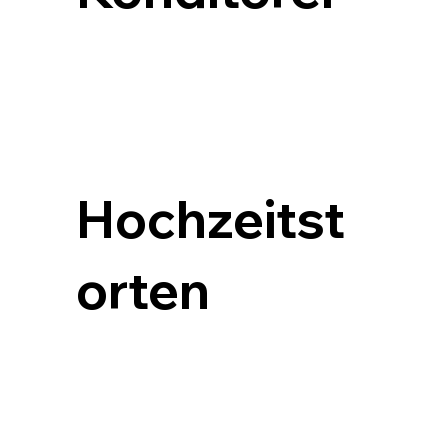
Täglich frisch aus unserer Backstube: Torten, 
Schnitten und Tartelettes – handgemacht mit 
besten Zutaten und viel Liebe zum Handwerk.
Hochzeitst
orten
Individuell gefertigt, geschmacklich fein 
abgestimmt – unsere Hochzeitstorten sind so 
einzigartig wie Ihr großer Tag.