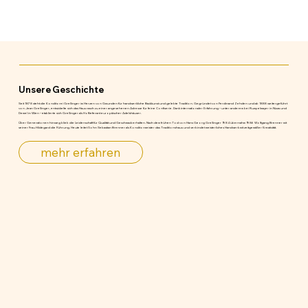
Unsere Geschichte
Seit 1878 steht die Konditorei Grellinger im Herzen von Gmunden für handwerkliche Backkunst und gelebte Tradition. Gegründet von Ferdinand Zehden und ab 1888 weitergeführt
von Jean Grellinger, entwickelte sich das Haus rasch zu einer angesehenen Adresse für feine Confiserie. Dank internationaler Erfahrung – unter anderem bei Rumpelmayer in Nizza und
Demel in Wien – etablierte sich Grellinger als Hoflieferant europäischer Adelshäuser.
Über Generationen hinweg blieb die Leidenschaft für Qualität und Geschmack erhalten. Nach dem frühen Tod von Hans Georg Grellinger 1984 übernahm 1986 Wolfgang Brenner mit
seiner Frau Hildegard die Führung. Heute leitet Sohn Sebastian Brenner als Konditormeister das Traditionshaus und verbindet meisterliches Handwerk mit zeitgemäßer Kreativität.
mehr erfahren